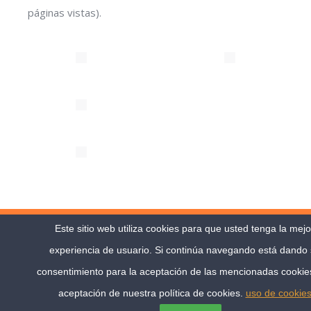
páginas vistas).
©2017 Progrial |
Aviso Legal
Este sitio web utiliza cookies para que usted tenga la mejo
Desarrollado por
Diseño web canarias
experiencia de usuario. Si continúa navegando está dando
consentimiento para la aceptación de las mencionadas cookies
aceptación de nuestra política de cookies.
uso de cookie